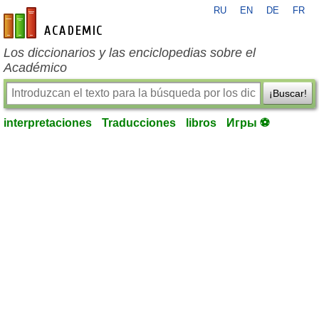
RU
EN
DE
FR
es-academic.com
Los diccionarios y las enciclopedias sobre el
Académico
¡Buscar!
interpretaciones
Traducciones
libros
Игры ⚽