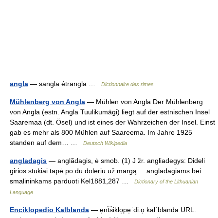
angla
— sangla étrangla …
Dictionnaire des rimes
Mühlenberg von Angla
— Mühlen von Angla Der Mühlenberg
von Angla (estn. Angla Tuulikumägi) liegt auf der estnischen Insel
Saaremaa (dt. Ösel) und ist eines der Wahrzeichen der Insel. Einst
gab es mehr als 800 Mühlen auf Saareema. Im Jahre 1925
standen auf dem… …
Deutsch Wikipedia
angladagis
— anglãdagis, ė smob. (1) J žr. angliadegys: Dideli
girios stukiai tapė po du doleriu už margą ... angladagiams bei
smalininkams parduoti Kel1881,287 …
Dictionary of the Lithuanian
Language
Enciklopedio Kalblanda
— e̞nt͡siklo̞pe̞ˈdi.o̞ kalˈblanda URL: