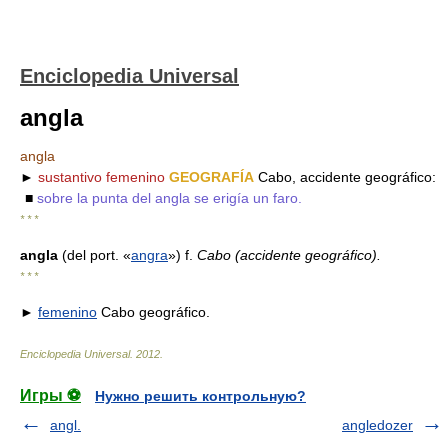
Enciclopedia Universal
angla
angla
►
sustantivo femenino
GEOGRAFÍA
Cabo, accidente geográfico:
■
sobre la punta del angla se erigía un faro.
* * *
angla
(del port. «
angra
») f.
Cabo (accidente geográfico).
* * *
►
femenino
Cabo geográfico.
Enciclopedia Universal
.
2012
.
Игры ⚽
Нужно решить контрольную?
angl.
angledozer